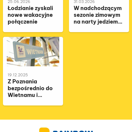
25.06.2026
31.03.2026
Łodzianie zyskali
W nadchodzącym
nowe wakacyjne
sezonie zimowym
połączenie
na narty jedziemy
z Rainbow
19.12.2025
Z Poznania
bezpośrednio do
Wietnamu i
Tajlandii