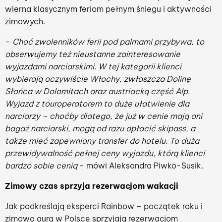
wierna klasycznym feriom pełnym śniegu i aktywności
zimowych.
–
Choć zwolenników ferii pod palmami przybywa, to
obserwujemy też nieustanne zainteresowanie
wyjazdami narciarskimi
.
W tej kategorii klienci
wybierają oczywiście Włochy, zwłaszcza Dolinę
Słońca w Dolomitach oraz austriacką część Alp.
Wyjazd z touroperatorem to duże ułatwienie dla
narciarzy – choćby dlatego, że już w cenie mają oni
bagaż narciarski, mogą od razu opłacić skipass, a
także mieć zapewniony transfer do hotelu. To duża
przewidywalność pełnej ceny wyjazdu, którą klienci
bardzo sobie cenią
- mówi Aleksandra Piwko-Susik.
Zimowy czas sprzyja rezerwacjom wakacji
Jak podkreślają eksperci Rainbow – początek roku i
zimowa aura w Polsce sprzyjają rezerwacjom