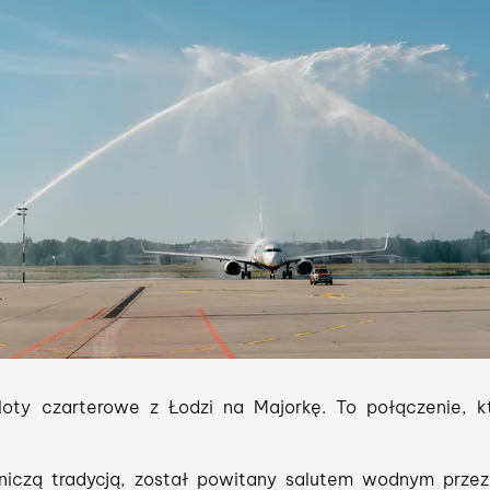
loty czarterowe z Łodzi na Majorkę. To połączenie, k
tniczą tradycją, został powitany salutem wodnym przez