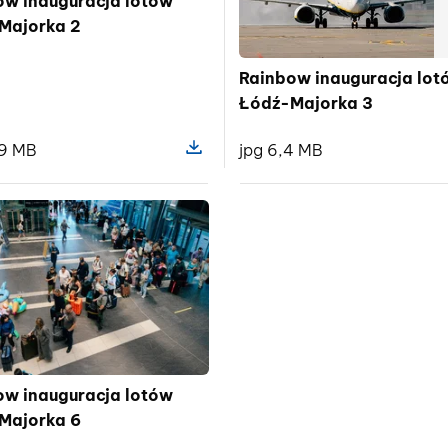
ow inauguracja lotów
Majorka 2
Rainbow inauguracja lot
Łódź-Majorka 3
,9 MB
jpg 6,4 MB
 pliku Rainbow inauguracja lotów Łódź-Majorka
Pokaż szczegóły pliku Rainbow inau
ow inauguracja lotów
Majorka 6