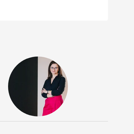
guracja lotów Łódź-Majorka 6