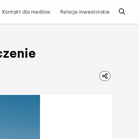
Otwórz 
Kontakt dla mediów
Relacje inwestorskie
czenie