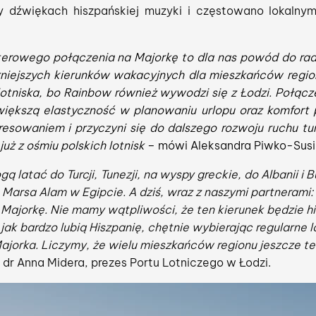
y dźwiękach hiszpańskiej muzyki i częstowano lokalny
erowego połączenia na Majorkę to dla nas powód do rado
niejszych kierunków wakacyjnych dla mieszkańców region
 lotniska, bo Rainbow również wywodzi się z Łodzi. Połąc
iększą elastyczność w planowaniu urlopu oraz komfort p
resowaniem i przyczyni się do dalszego rozwoju ruchu tu
już z ośmiu polskich lotnisk
– mówi Aleksandra Piwko-Susik
 latać do Turcji, Tunezji, na wyspy greckie, do Albanii i 
Marsa Alam w Egipcie. A dziś, wraz z naszymi partnerami: 
Majorkę. Nie mamy wątpliwości, że ten kierunek będzie h
k bardzo lubią Hiszpanię, chętnie wybierając regularne lo
Majorka. Liczymy, że wielu mieszkańców regionu jeszcze te
dr Anna Midera, prezes Portu Lotniczego w Łodzi.