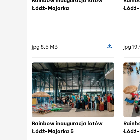
Rainbow inauguracja lotów
Rainb
Łódź-Majorka
Łódź-
jpg 8,5 MB
jpg 19
Pokaż szczegóły
Rainbow inauguracja lotów
Rainb
Łódź-Majorka 5
Łódź-