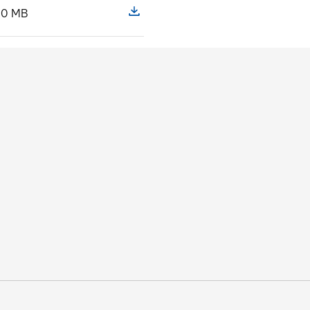
,0 MB
 pliku Rainbow inauguracja lotów Łódź-Majorka 5
Pokaż szczegóły pliku Rainbow inau