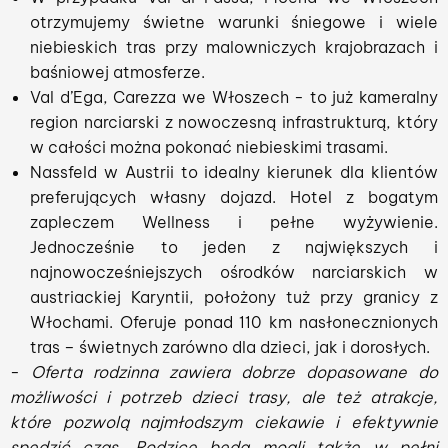
otrzymujemy świetne warunki śniegowe i wiele
niebieskich tras przy malowniczych krajobrazach i
baśniowej atmosferze.
Val d’Ega, Carezza we Włoszech - to już kameralny
region narciarski z nowoczesną infrastrukturą, który
w całości można pokonać niebieskimi trasami.
Nassfeld w Austrii to idealny kierunek dla klientów
preferujących własny dojazd. Hotel z bogatym
zapleczem Wellness i pełne wyżywienie.
Jednocześnie to jeden z największych i
najnowocześniejszych ośrodków narciarskich w
austriackiej Karyntii, położony tuż przy granicy z
Włochami. Oferuje ponad 110 km nasłonecznionych
tras – świetnych zarówno dla dzieci, jak i dorosłych.
-
Oferta rodzinna zawiera dobrze dopasowane do
możliwości i potrzeb dzieci trasy, ale też atrakcje,
które pozwolą najmłodszym ciekawie i efektywnie
spędzić czas. Rodzice będą mogli także w pełni