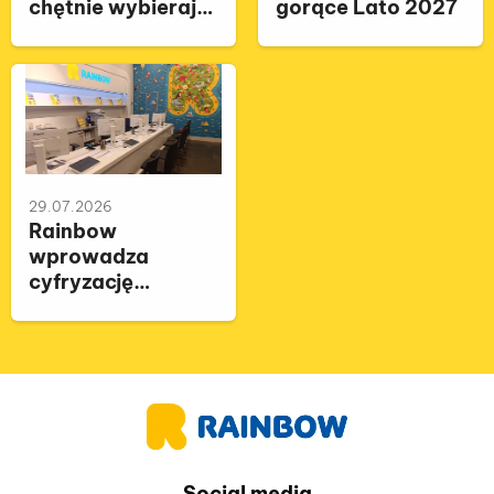
chętnie wybierają
gorące Lato 2027
się na egzotyczne
ferie
29.07.2026
Rainbow
wprowadza
cyfryzację
podpisu umów
Social media