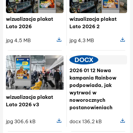
wizualizacja plakat
wizualizacja plakat
Lato 2026
Lato 2026 2
jpg 4,5 MB
jpg 4,3 MB
Pokaż szczegóły pliku wizualizacja
Pokaż sz
DOCX
2026 01 12 Nowa
kampania Rainbow
podpowiada, jak
wytrwać w
wizualizacja plakat
noworocznych
Lato 2026 v3
postanowieniach
jpg 306,6 kB
docx 136,2 kB
Pokaż szczegóły pliku wizualizacja
Pokaż s