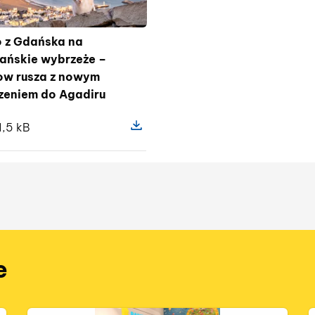
o z Gdańska na
ańskie wybrzeże –
ow rusza z nowym
zeniem do Agadiru
1,5 kB
 pliku Prosto z Gdańska na marokańskie wybrzeże – Rai
Pokaż szczegóły pliku Prosto z Gd
e