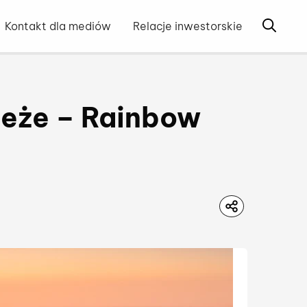
Otwórz 
Kontakt dla mediów
Relacje inwestorskie
zeże – Rainbow