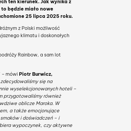
ch ten kierunek. Jak wynika z
 to będzie miało nowe
uchomione 25 lipca 2025 roku.
dróżnym z Polski możliwość
yjaznego klimatu i doskonałych
podróży Rainbow, a sam lot
5 –
mówi
Piotr Burwicz,
o zdecydowaliśmy się na
annie wyselekcjonowanych hoteli –
em przygotowaliśmy również
awdziwe oblicze Maroka. W
tem, a także emocjonujące
smaków i doświadczeń – i
wybiera wypoczynek, czy aktywne