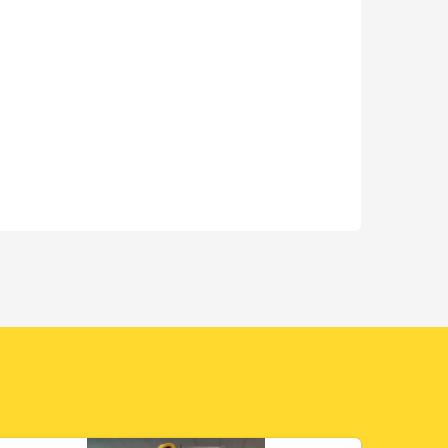
nbow rusza z nowym połączeniem do Agadiru
ańska na marokańskie wybrzeże – Rainbow rusza z nowym 