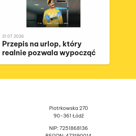
21.07.2026
Przepis na urlop, który
realnie pozwala wypocząć
Piotrkowska 270
90-361 Łódź
NIP: 7251868136
REGON: 473190014