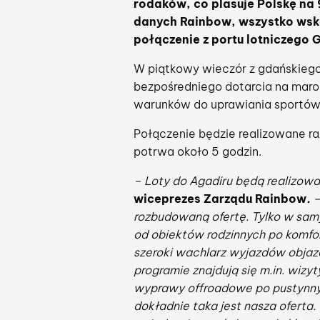
rodaków, co plasuje Polskę na 
danych Rainbow, wszystko wska
połączenie z portu lotniczego 
W piątkowy wieczór z gdańskiego 
bezpośredniego dotarcia na marok
warunków do uprawiania sportó
Połączenie będzie realizowane ra
potrwa około 5 godzin.
– Loty do Agadiru będą realizowa
wiceprezes Zarządu Rainbow
.
–
rozbudowaną ofertę. Tylko w samy
od obiektów rodzinnych po komfo
szeroki wachlarz wyjazdów obja
programie znajdują się m.in. wi
wyprawy offroadowe po pustynny
dokładnie taka jest nasza oferta