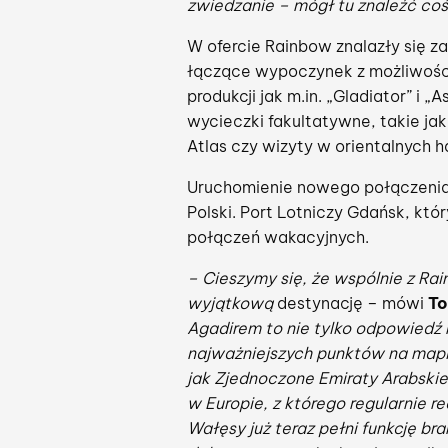
zwiedzanie – mógł tu znaleźć coś 
W ofercie Rainbow znalazły się za
łączące wypoczynek z możliwością
produkcji jak m.in. „Gladiator” i „
wycieczki fakultatywne, takie ja
Atlas czy wizyty w orientalnych
Uruchomienie nowego połączenia do
Polski. Port Lotniczy Gdańsk, kt
połączeń wakacyjnych.
– Cieszymy się, że wspólnie z R
wyjątkową
destynację – mówi
To
Agadirem to nie tylko odpowiedź 
najważniejszych punktów na map
jak Zjednoczone Emiraty Arabskie,
w Europie, z którego regularnie r
Wałęsy już teraz pełni funkcję bra