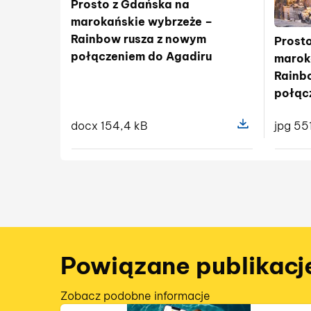
Prosto z Gdańska na
marokańskie wybrzeże –
Rainbow rusza z nowym
Prost
połączeniem do Agadiru
marok
Rainb
połąc
docx 154,4 kB
jpg 55
Pokaż szczegóły
Powiązane publikacj
Zobacz podobne informacje