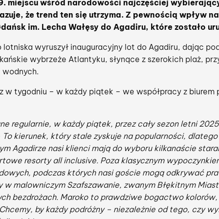
9. miejscu wśród narodowości najczęściej wybierający
zuje, że trend ten się utrzyma. Z pewnością wpływ na
Gdańsk im. Lecha Wałęsy do Agadiru, które zostało ur
lotniska wyruszył inauguracyjny lot do Agadiru, dając po
ańskie wybrzeże Atlantyku, słynące z szerokich plaż, prz
w wodnych.
z w tygodniu – w każdy piątek – we współpracy z biurem 
ne regularnie, w każdy piątek, przez cały sezon letni 202
 To kierunek, który stale zyskuje na popularności, dlateg
m Agadirze nasi klienci mają do wyboru kilkanaście star
rtowe resorty all inclusive. Poza klasycznym wypoczynki
zdowych, podczas których nasi goście mogą odkrywać pr
zyty w malowniczym Szafszawanie, zwanym Błękitnym Mias
ch bezdrożach. Maroko to prawdziwe bogactwo kolorów, 
. Chcemy, by każdy podróżny – niezależnie od tego, czy 