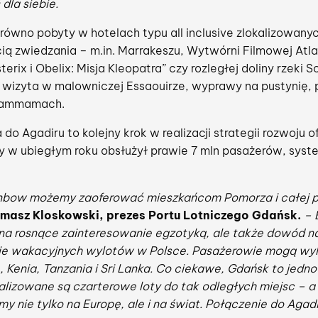
dla siebie.
równo pobyty w hotelach typu all inclusive zlokalizowanych
 zwiedzania – m.in. Marrakeszu, Wytwórni Filmowej Atlas
Asterix i Obelix: Misja Kleopatra” czy rozległej doliny rzek
k wizyta w malowniczej Essaouirze, wyprawy na pustynię, 
 hammamach.
 Agadiru to kolejny krok w realizacji strategii rozwoju o
óry w ubiegłym roku obsłużył prawie 7 mln pasażerów, sys
ainbow możemy zaoferować mieszkańcom Pomorza i całej pó
masz Kloskowski, prezes Portu Lotniczego Gdańsk.
– 
na rosnące zainteresowanie egzotyką, ale także dowód na 
ie wakacyjnych wylotów w Polsce. Pasażerowie mogą wyle
 Kenia, Tanzania i Sri Lanka. Co ciekawe, Gdańsk to jedno 
ealizowane są czarterowe loty do tak odległych miejsc – a
my nie tylko na Europę, ale i na świat. Połączenie do Agadi