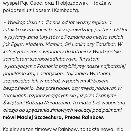
wyspei Pqu Quoc, oraz 11 objazdówek – także w
połączeniu z Laosem i Kambodżą.
- Wielkopolska to dla nas od lat ważny region, a
lotnisko w Poznaniu to nasz sprawdzony partner.
Od lat
wysyłamy zimą turystów z Poznania do miejsc takich
jak Egipt, Madera, Maroko, Sri Lanka czy Zanzibar. W
kolejnym sezonie wracamy do latania z Wielkopolski
samolotem szerokokadłubowym. Turystom
wylatującym z Poznania przybliżymy nasze najbardziej
popularne kraje azjatyckie, Tajlandię i Wietnam,
zapraszając ich w podróż wygodnym Airbusem –
bezpośrednio, bez przesiadek czy międzylądowań w
terminach rozpoczynających się już przed samymi
Świętami Bożego Narodzenia. To może być wspaniała
okazja do spędzenia zimowych wakacji pod palmami
–
mówi Maciej Szczechura, Prezes Rainbow.
Kolejny sezon zimowy w Rainbow, to także nowa linia