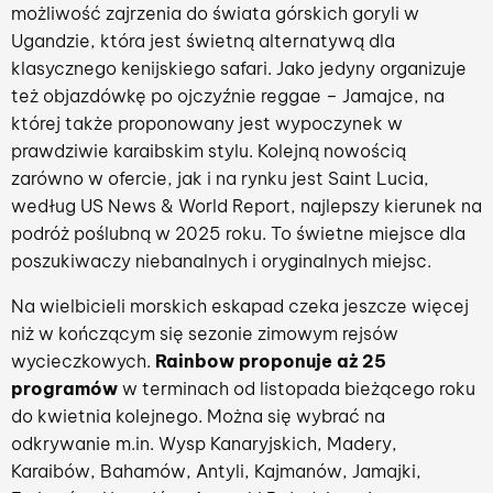
możliwość zajrzenia do świata górskich goryli w
Ugandzie, która jest świetną alternatywą dla
klasycznego kenijskiego safari. Jako jedyny organizuje
też objazdówkę po ojczyźnie reggae – Jamajce, na
której także proponowany jest wypoczynek w
prawdziwie karaibskim stylu. Kolejną nowością
zarówno w ofercie, jak i na rynku jest Saint Lucia,
według US News & World Report, najlepszy kierunek na
podróż poślubną w 2025 roku. To świetne miejsce dla
poszukiwaczy niebanalnych i oryginalnych miejsc.
Na wielbicieli morskich eskapad czeka jeszcze więcej
niż w kończącym się sezonie zimowym rejsów
wycieczkowych.
Rainbow proponuje aż 25
programów
w terminach od listopada bieżącego roku
do kwietnia kolejnego. Można się wybrać na
odkrywanie m.in. Wysp Kanaryjskich, Madery,
Karaibów, Bahamów, Antyli, Kajmanów, Jamajki,