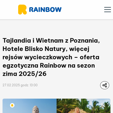
Ope
Tajlandia i Wietnam z Poznania,
Hotele Blisko Natury, więcej
rejsów wycieczkowych – oferta
egzotyczna Rainbow na sezon
zima 2025/26
27.02.2025 godz. 13:00