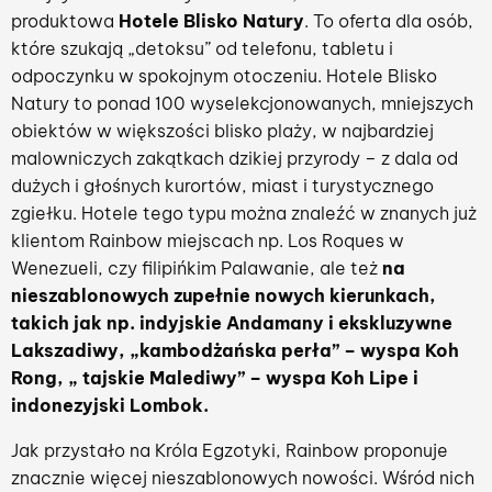
produktowa
Hotele Blisko Natury
. To oferta dla osób,
które szukają „detoksu” od telefonu, tabletu i
odpoczynku w spokojnym otoczeniu. Hotele Blisko
Natury to ponad 100 wyselekcjonowanych, mniejszych
obiektów w większości blisko plaży, w najbardziej
malowniczych zakątkach dzikiej przyrody – z dala od
dużych i głośnych kurortów, miast i turystycznego
zgiełku. Hotele tego typu można znaleźć w znanych już
klientom Rainbow miejscach np. Los Roques w
Wenezueli, czy filipińkim Palawanie, ale też
na
nieszablonowych zupełnie nowych kierunkach,
takich jak np. indyjskie Andamany i ekskluzywne
Lakszadiwy, „kambodżańska perła” – wyspa Koh
Rong, „ tajskie Malediwy” – wyspa Koh Lipe i
indonezyjski Lombok.
Jak przystało na Króla Egzotyki, Rainbow proponuje
znacznie więcej nieszablonowych nowości. Wśród nich