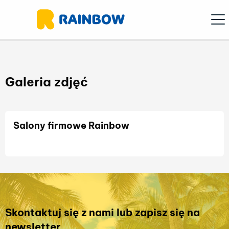
Ope
Galeria zdjęć
Salony firmowe Rainbow
Skontaktuj się z nami lub zapisz się na
newsletter