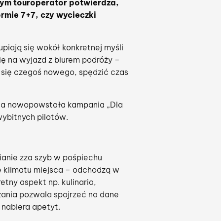
mym touroperator potwierdza,
rmie 7+7, czy wycieczki
piają się wokół konkretnej myśli
ię na wyjazd z biurem podróży –
yć się czegoś nowego, spędzić czas
, a nowopowstała kampania „Dla
ybitnych pilotów.
anie zza szyb w pośpiechu
e klimatu miejsca – odchodzą w
tny aspekt np. kulinaria,
zania pozwala spojrzeć na dane
 nabiera apetyt.