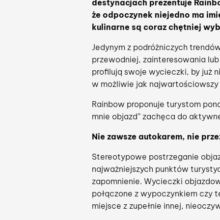
destynacjach prezentuje Rainb
że odpoczynek niejedno ma imię
kulinarne są coraz chętniej wyb
Jedynym z podróżniczych trendów n
przewodniej, zainteresowania lub
profilują swoje wycieczki, by już
w możliwie jak najwartościowszy
Rainbow proponuje turystom pona
mnie objazd” zachęca do aktywne
Nie zawsze autokarem, nie prze
Stereotypowe postrzeganie obja
najważniejszych punktów turysty
zapomnienie. Wycieczki objazdowe
połączone z wypoczynkiem czy te
miejsce z zupełnie innej, nieoczy