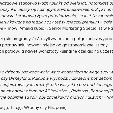
jazdowe stanowią ważny punkt od wielu lat, natomiast o
czynku cieszy się rosnącym zainteresowaniem. Są z nami 
zdówkę i stanowią żywe potwierdzenie, że jest to zupełni
ierunkowane na rodziny czy też wycieczki premium – paleta
ie
– mówi Amelia Kubiak, Senior Marketing Specialist w R
zą się programy 7+7, czyli zwiedzanie połączone z wypoc
 na poznawaniu nowych miejsc od gastronomicznej strony –
ch potraw, a nawet warsztaty kulinarne czekają na uczes
 z dziećmi zaowocowała wprowadzeniem nowego typu wyc
r, czy Disneyland. Rainbow wychodzi naprzeciw potrzebom ro
 najciekawszych atrakcji, a to wszystko bez codziennego
ym hotelu z formułą All Inclusive. „Podczas „Rodzinnej P
cje dobrane są tak, aby zaciekawić małych i dużych”
– wyj
ję, Turcję, Włochy czy Hiszpanię.