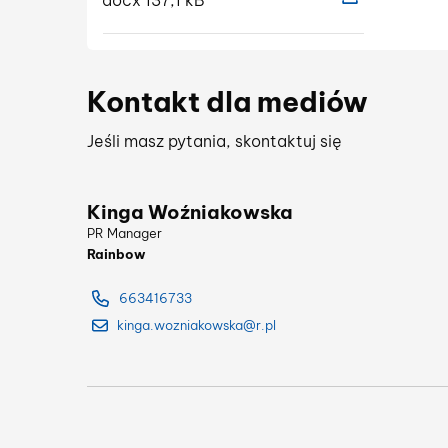
docx 137,1 kB
Pokaż szczegóły
Kontakt dla mediów
Jeśli masz pytania, skontaktuj się
Kinga Woźniakowska
PR Manager
Rainbow
663416733
kinga.wozniakowska@r.pl