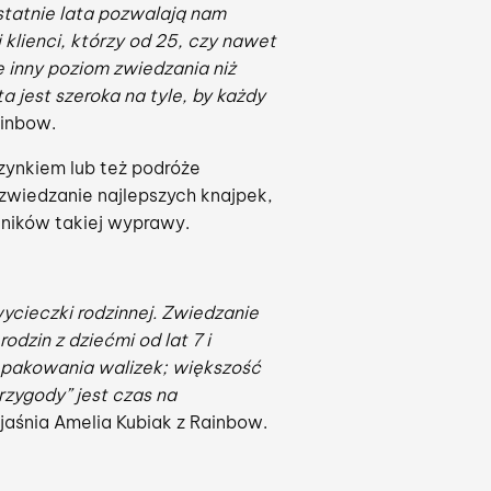
statnie lata pozwalają nam
klienci, którzy od 25, czy nawet
e inny poziom zwiedzania niż
 jest szeroka na tyle, by każdy
ainbow.
zynkiem lub też podróże
 zwiedzanie najlepszych knajpek,
tników takiej wyprawy.
ieczki rodzinnej. Zwiedzanie
dzin z dziećmi od lat 7 i
 pakowania walizek; większość
rzygody” jest czas na
aśnia Amelia Kubiak z Rainbow.