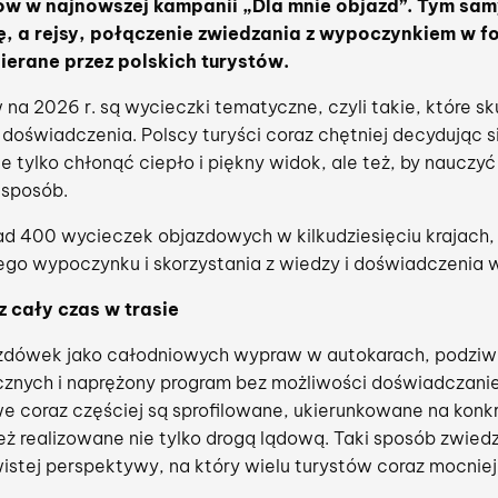
ow w najnowszej kampanii „Dla mnie objazd”. Tym sa
, a rejsy, połączenie zwiedzania z wypoczynkiem w fo
ierane przez polskich turystów.
a 2026 r. są wycieczki tematyczne, czyli takie, które sku
 doświadczenia. Polscy turyści coraz chętniej decydując s
 nie tylko chłonąć ciepło i piękny widok, ale też, by naucz
 sposób.
d 400 wycieczek objazdowych w kilkudziesięciu krajach
go wypoczynku i skorzystania z wiedzy i doświadczenia w
z cały czas w trasie
zdówek jako całodniowych wypraw w autokarach, podziwi
cznych i naprężony program bez możliwości doświadczani
 coraz częściej są sprofilowane, ukierunkowane na konkre
ż realizowane nie tylko drogą lądową. Taki sposób zwied
wistej perspektywy, na który wielu turystów coraz mocniej