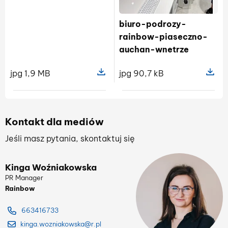
biuro-podrozy-
rainbow-piaseczno-
auchan-wnetrze
jpg 1,9 MB
jpg 90,7 kB
Pokaż szczegóły pliku biuro-podr
Pokaż s
Kontakt dla mediów
Jeśli masz pytania, skontaktuj się
Kinga Woźniakowska
PR Manager
Rainbow
663416733
kinga.wozniakowska@r.pl