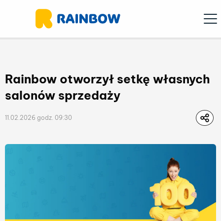
Ope
Rainbow otworzył setkę własnych
salonów sprzedaży
11.02.2026 godz. 09:30