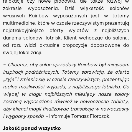
relokacje czy nowe placówki, ale także rozwój w
zakresie wyposażenia. Dziś większość salonów
własnych Rainbow wyposażonych jest w totemy
multimedialne, które w czasie rzeczywistym prezentują
najatrakcyjniejsze oferty wylotów z najbliższych
danemu salonowi lotnisk. Klient wchodząc do salonu,
od razu widzi aktualne propozycje dopasowane do
swojej lokalizacji.
–
Chcemy, aby salon sprzedaży Rainbow był miejscem
inspiracji podróżniczych. Totemy sprawiają, że oferta
„żyje” i zmienia się w czasie rzeczywistym, prezentując
realne możliwości wyjazdu, z najbliższego lotniska. Co
więcej w ciągu najbliższych miesięcy nasze salony
zostaną wyposażone również w nowoczesne tablety,
aby klienci mogli finalizować transakcję w nowoczesny
i wygodny sposób –
informuje Tomasz Florczak.
Jakość ponad wszystko