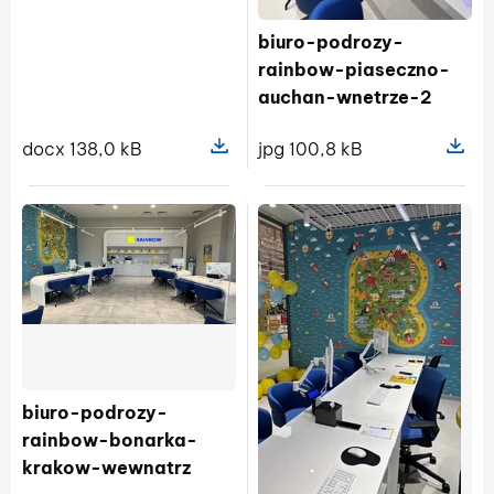
biuro-podrozy-
rainbow-piaseczno-
auchan-wnetrze-2
docx 138,0 kB
jpg 100,8 kB
Pokaż szczegóły pliku 2026 02 11 
Pokaż s
biuro-podrozy-
rainbow-bonarka-
krakow-wewnatrz