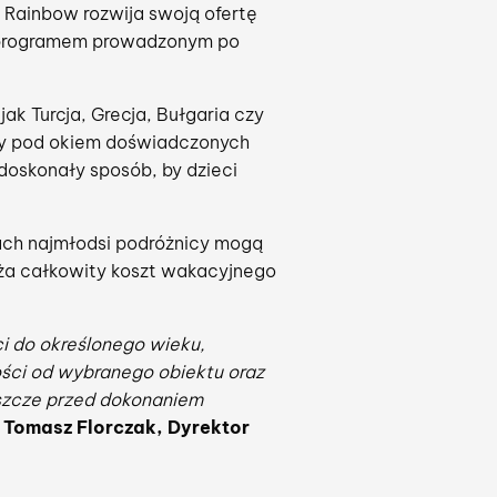
 Rainbow rozwija swoją ofertę
 z programem prowadzonym po
ak Turcja, Grecja, Bułgaria czy
awy pod okiem doświadczonych
doskonały sposób, by dzieci
kach najmłodsi podróżnicy mogą
iża całkowity koszt wakacyjnego
ci do określonego wieku,
ności od wybranego obiektu oraz
eszcze przed dokonaniem
e
Tomasz Florczak, Dyrektor