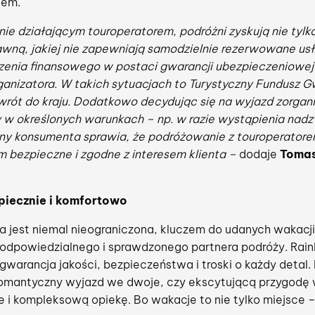
iem.
lnie działającym touroperatorem, podróżni zyskują nie ty
wną, jakiej nie zapewniają samodzielnie rezerwowane usł
enia finansowego w postaci gwarancji ubezpieczeniowej l
anizatora. W takich sytuacjach to Turystyczny Fundusz 
rót do kraju. Dodatkowo decydując się na wyjazd zorgani
w określonych warunkach – np. w razie wystąpienia nadzw
y konsumenta sprawia, że podróżowanie z touroperatorem 
 bezpieczne i zgodne z interesem klienta –
dodaje
Tomas
piecznie i komfortowo
 jest niemal nieograniczona, kluczem do udanych wakacji 
 odpowiedzialnego i sprawdzonego partnera podróży. Rain
gwarancja jakości, bezpieczeństwa i troski o każdy detal.
romantyczny wyjazd we dwoje, czy ekscytującą przygodę 
 i kompleksową opiekę. Bo wakacje to nie tylko miejsce 