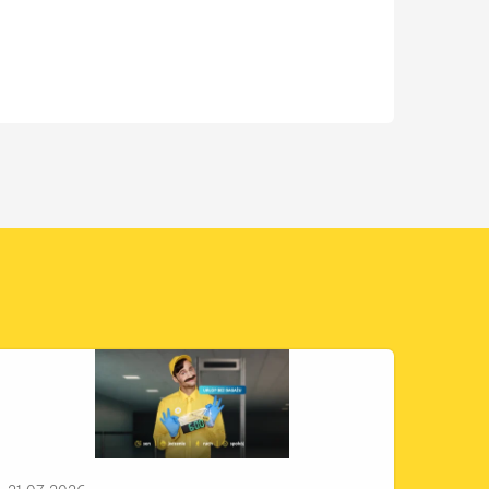
orzystać z oferty touroperatora
z zmartwień, czyli dlaczego warto skorzystać z oferty t