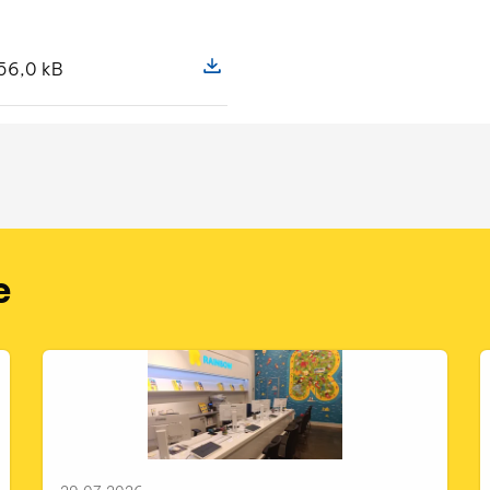
56,0 kB
 pliku Odpoczynek bez zmartwień, czyli dlaczego warto sk
Pokaż szczegóły pliku Odpoczynek be
e