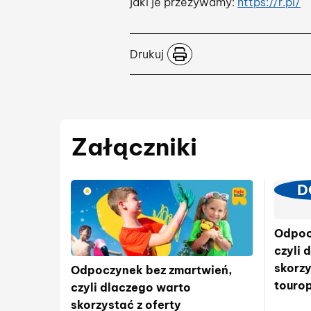
jaki je przeżywamy:
https://r.pl/
Drukuj
Załączniki
D
Odpoc
czyli 
skorzy
Odpoczynek bez zmartwień,
touro
czyli dlaczego warto
skorzystać z oferty