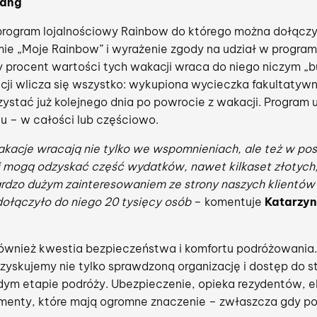
rang
program lojalnościowy Rainbow do którego można dołąc
ie „Moje Rainbow” i wyrażenie zgody na udział w programi
ny procent wartości tych wakacji wraca do niego niczym „
cji wlicza się wszystko: wykupiona wycieczka fakultaty
zystać już kolejnego dnia po powrocie z wakacji. Program
 – w całości lub częściowo.
kacje wracają nie tylko we wspomnieniach, ale też w pos
i mogą odzyskać część wydatków, nawet kilkaset złotych,
bardzo dużym zainteresowaniem ze strony naszych klientó
dołączyło do niego 20 tysięcy osób
– komentuje
Katarzyn
ównież kwestia bezpieczeństwa i komfortu podróżowania.
yskujemy nie tylko sprawdzoną organizację i dostęp do 
żdym etapie podróży. Ubezpieczenie, opieka rezydentów, e
lementy, które mają ogromne znaczenie – zwłaszcza gdy po