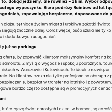
lko to, dokąd jedziemy, ale również – z kim. Wybór od
 całego wypoczynku. Biuro podróży Rainbow od lat łą
godnień, zapewniając bezpieczne, dopasowane do po
h plaże, tętniące życiem miasta i urokliwe zakątki świata
 sięgają znacznie dalej. Coraz więcej osób szuka nie tylko 
a i dodatkowych udogodnień.
ię już na parkingu
ją ofertę, by zapewnić klientom maksymalny komfort na k
 samolotu. Z myślą o wygodzie i spokoju podróżnych, tou
tniskach w Warszawie i Katowicach. To idealne rozwiązani
rcie. Na klientów czeka nie tylko profesjonalna obsługa 
ezpieczenie, bezpłatny transfer na lotnisko i z powrotem
ingowe bardzo często dostępne są w promocyjnych cenach –
ćmi
, które łączą świat dorosłych i dzieci w harmonijną całość 