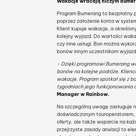
Wakacje wracają niczym bume
Program Bumerang to bezpłatny 
poprzez założenie konta w system
Klient kupuje wakacje, a określo
kolejny wyjazd. Do wartości waka
czy inne usługi. Bon można wykor
bonów innym uczestnikom wyjazdu
- Dzięki programowi Bumerang wa
bonów na kolejne podróże. Klienc
wakacje. Program spotkał się z 
tygodniach jego funkcjonowania 
Manager w Rainbow.
Na szczególną uwagę zasługuje r
doświadczonym touroperatorem, z
oferty, ale także wsparcie na ka
przejrzyste zasady anulacji to e