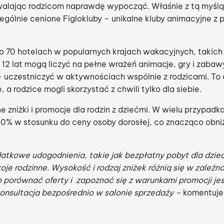
walając rodzicom naprawdę wypocząć. Właśnie z tą myślą
ególnie cenione Figlokluby – unikalne kluby animacyjne
ko 70 hotelach w popularnych krajach wakacyjnych, takich j
o 12 lat mogą liczyć na pełne wrażeń animacje, gry i zab
 uczestniczyć w aktywnościach wspólnie z rodzicami. To 
 a rodzice mogli skorzystać z chwili tylko dla siebie.
zniżki i promocje dla rodzin z dziećmi. W wielu przypad
 50% w stosunku do ceny osoby dorosłej, co znacząco obn
odatkowe udogodnienia, takie jak bezpłatny pobyt dla dzie
je rodzinne. Wysokość i rodzaj zniżek różnią się w zależ
o porównać oferty i zapoznać się z warunkami promocji j
 konsultacja bezpośrednio w salonie sprzedaży –
komentuj