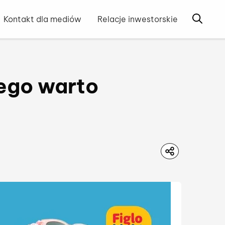
Otwórz 
Kontakt dla mediów
Relacje inwestorskie
ego warto