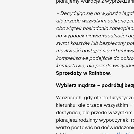
planujemy wakacje z wyprzedzen
- Decydując się na wyjazd z lega
ale przede wszystkim ochronę pra
obowiązek posiadania zabezpiecz
na wypadek niewypłacalności org
zwrot kosztów lub bezpieczny pow
możliwość odstąpienia od umowy 
kompleksowe podejście do ochron
komfortowe, ale przede wszystkim
Sprzedaży w Rainbow.
Wybierz mądrze – podróżuj bez
W czasach, gdy oferta turystyczna
kierunku, ale przede wszystkim –
destynacji, ale przede wszystkim 
planujesz rodzinny wypoczynek, 
warto postawić na doświadczenie